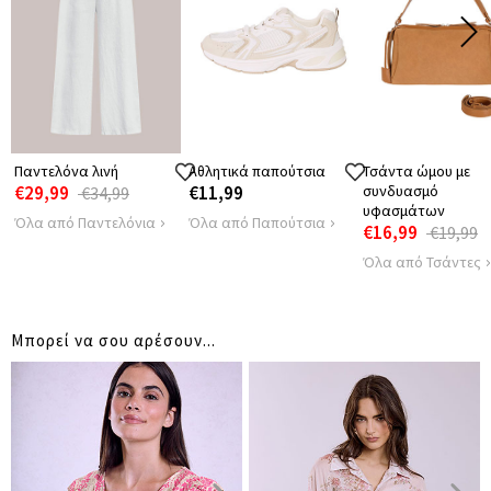
41
42
ΩΜΩΝ
ΠΕΡΙΦΕΡΕΙΑ
118
122
Παντελόνα λινή
Αθλητικά παπούτσια
Τσάντα ώμου με
€29,99
€11,99
συνδυασμό
€34,99
υφασμάτων
Όλα από Παντελόνια
Όλα από Παπούτσια
€16,99
€19,99
Όλα από Τσάντες
Μπορεί να σου αρέσουν...