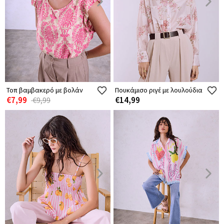
Τοπ βαμβακερό με βολάν
Πουκάμισο ριγέ με λουλούδια
€7,99
€14,99
€9,99