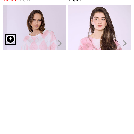
Πουκάμισο κοντομάνικο με strass σε ροζ
Μπλούζα με ρόμβους
Μπλούζα εμπριμέ με απαλή
€9,99
υφή
€9,99