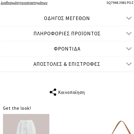
Διαθεσιμότητα καταστημάτων
SQ7948.3981 ΡΟΖ
ΟΔΗΓΟΣ ΜΕΓΕΘΩΝ
ΠΛΗΡΟΦΟΡΙΕΣ ΠΡΟΪΟΝΤΟΣ
● ΚΑΝΟΝΙΚΗ ΕΦΑΡΜΟΓΗ
● Το μοντέλο είναι 1,77 μ/ ύψος και φοράει S/M
ΦΡΟΝΤΙΔΑ
Μετρήσεις προϊόντος
ΑΠΟΣΤΟΛΕΣ & ΕΠΙΣΤΡΟΦΕΣ
cm
in
S-M
L-XL
ΜΗΚΟΣ
23
23
ΜΑΝΙΚΙΟΥ
Κοινοποίηση
ΣΤΗΘΟΣ
114
118
Get the look!
ΜΕΣΗ
114
118
ΜΗΚΟΣ
75
75
ΑΠΟΣΤΑΣΗ