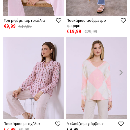
Τοπ ριγέ με πορτοκάλια
Πουκάμισο ασύμμετρο
€9,99
εμπριμέ
€19,99
€19,99
€29,99
Πουκάμισο με σχέδια
Μπλούζα με ρόμβους
€7,99
€9,99
€9,99