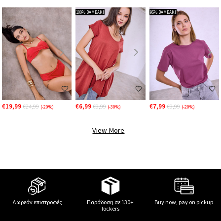
100% ΒΑΜΒΑΚΙ
95% ΒΑΜΒΑΚΙ
€19,99
€6,99
€7,99
€24,99
€9,99
€9,99
(-20%)
(-30%)
(-20%)
View More
Δωρεάν επιστροφές
Παράδοση σε 130+
Buy now, pay on pickup
lockers