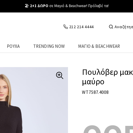
Άμεση Παράδοση σε 1-3 ημέρες με
212 214 4444
Αναζήτη
ΡΟΥΧΑ
TRENDING NOW
ΜΑΓΙΟ & BEACHWEAR
Πουλόβερ μακ
μαύρο
WT7587.4008