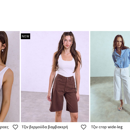
NEW
ρειες
Τζιν βερμούδα βαμβακερή
Τζιν crop wide-leg