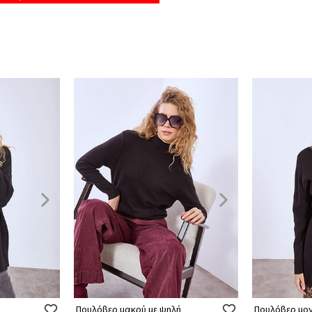
ς
Πουλόβερ μακρύ με ψηλή
Πουλόβερ μον