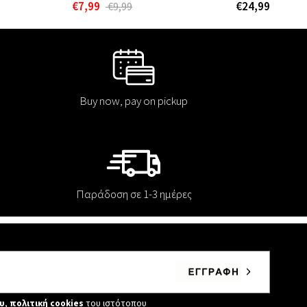
€7,99
€24,99
€9,99
Buy now, pay on pickup
Παράδοση σε 1-3 ημέρες
υ
,
πολιτική cookies
του ιστότοπου