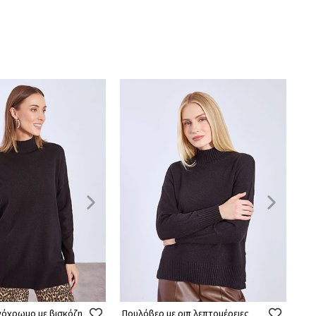
όχρωμο με βισκόζη
Πουλόβερ με ριπ λεπτομέρειες