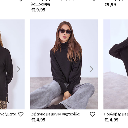
λαιμόκοψη
€9,99
€19,99
ανοίγματα
Ζιβάγκο με μανίκι νυχτερίδα
Πουλόβερ με ρ
€14,99
€14,99