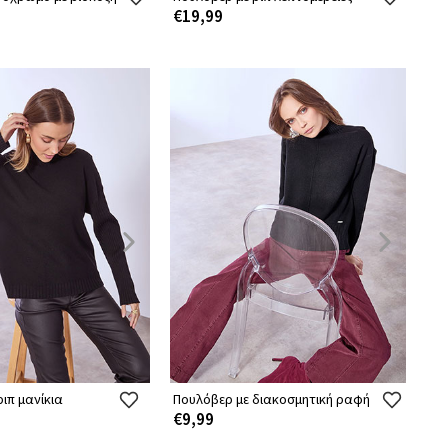
€19,99
ιπ μανίκια
Πουλόβερ με διακοσμητική ραφή
€9,99